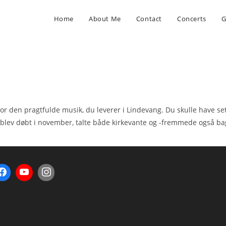
Home
About Me
Contact
Concerts
G
or den pragtfulde musik, du leverer i Lindevang. Du skulle have set 
blev døbt i november, talte både kirkevante og -fremmede også bage