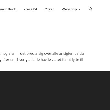
uest Book
Press Kit
Organ
Webshop
nogle smil, det bredte sig over alle ansigter, da du
...
fter om, hvor glade de havde været for at lytte til