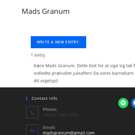
Mads Granum
1 entry.
Kære Mads Granum. Dette blot for at sige sig tak f
indledte præludiet juleaften! Da vores barnebarn 
dit orgelspil.
Contact Info
Phone:
+64 027 462 0276
Email:
madsgranum@gmail.com